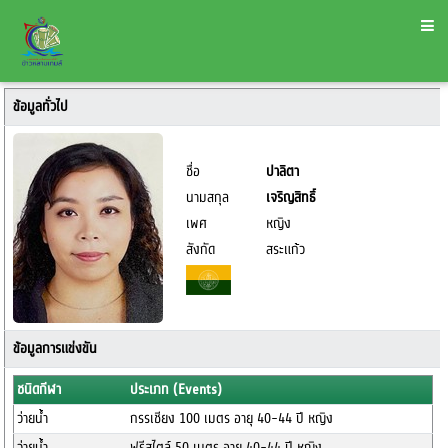
ข้อมูลทั่วไป
ชื่อ
ปาลิตา
นามสกุล
เจริญสิทธิ์
เพศ
หญิง
สังกัด
สระแก้ว
ข้อมูลการแข่งขัน
ชนิดกีฬา
ประเภท (Events)
ว่ายน้ำ
กรรเชียง 100 เมตร อายุ 40-44 ปี หญิง
ว่ายน้ำ
ฟรีสไตล์ 50 เมตร อายุ 40-44 ปี หญิง