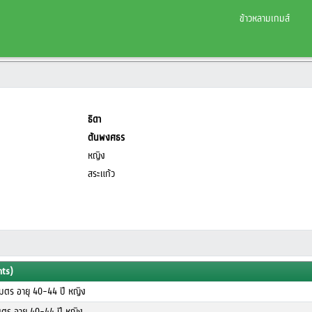
ข้าวหลามเกมส์
ธิดา
ต้นพงศธร
หญิง
สระแก้ว
nts)
เมตร อายุ 40-44 ปี หญิง
มตร อายุ 40-44 ปี หญิง