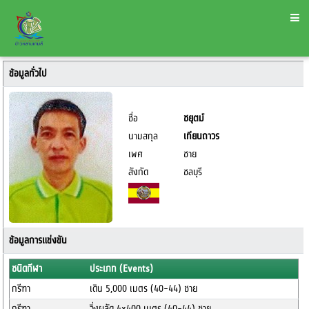
ข้อมูลทั่วไป
ชื่อ
ชยุตม์
นามสกุล
เทียนถาวร
เพศ
ชาย
สังกัด
ชลบุรี
ข้อมูลการแข่งขัน
ชนิดกีฬา
ประเภท (Events)
กรีฑา
เดิน 5,000 เมตร (40-44) ชาย
กรีฑา
วิ่งผลัด 4x400 เมตร (40-44) ชาย