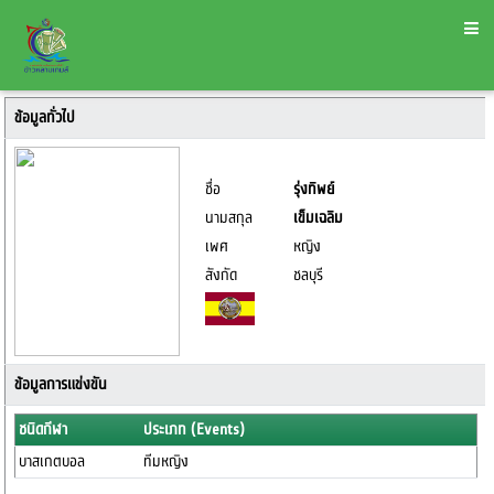
ข้อมูลทั่วไป
ชื่อ
รุ่งทิพย์
นามสกุล
เข็มเฉลิม
เพศ
หญิง
สังกัด
ชลบุรี
ข้อมูลการแข่งขัน
ชนิดกีฬา
ประเภท (Events)
บาสเกตบอล
ทีมหญิง