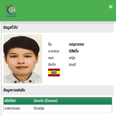
ข้อมูลทั่วไป
ชื่อ
เบญจวรรณ
นามสกุล
นิสัยมั่น
เพศ
หญิง
สังกัด
ชลบุรี
ข้อมูลการแข่งขัน
ชนิดกีฬา
ประเภท (Events)
บาสเกตบอล
ทีมหญิง