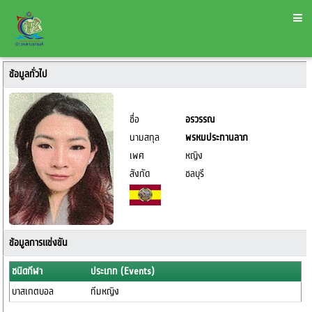
ข้อมูลทั่วไป
ชื่อ
อรวรรณ
นามสกุล
พรหมประทานลาภ
เพศ
หญิง
สังกัด
ชลบุรี
ข้อมูลการแข่งขัน
ชนิดกีฬา
ประเภท (Events)
บาสเกตบอล
ทีมหญิง