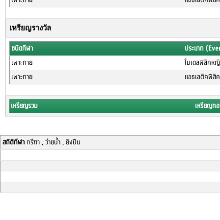
เหรียญรางวัล
ชนิดกีฬา
ประเภท (Eve
เพาะกาย
โมเดลฟิสิคหญิ
เพาะกาย
แอธเลติคฟิสิคห
เหรียญรวม
เหรียญทอ
สถิติกีฬา
กรีฑา , ว่ายน้ำ , ยิงปืน