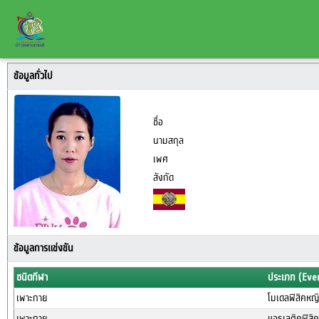
ข้อมูลทั่วไป
ชื่อ
นามสกุล
เพศ
สังกัด
ข้อมูลการแข่งขัน
ชนิดกีฬา
ประเภท (Eve
เพาะกาย
โมเดลฟิสิคหญิ
เพาะกาย
แอธเลติคฟิสิคห