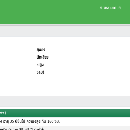
ข้าวหลามเกมส์
ยุพยง
นักเสียง
หญิง
ชลบุรี
nts)
ง อายุ 35 ปีขึนไป ความงสูงเกิน 160 ซม.
ญิง รุ่นอาย 35-45 ปี รุ่นทั่วไป