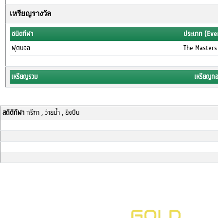
เหรียญรางวัล
ชนิดกีฬา
ประเภท (Eve
ฟุตบอล
The Masters
เหรียญรวม
เหรียญท
สถิติกีฬา
กรีฑา , ว่ายน้ำ , ยิงปืน