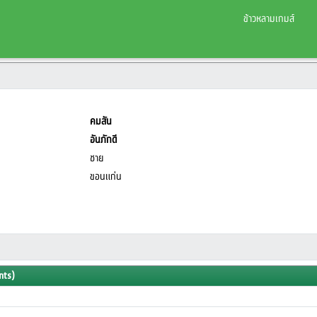
ข้าวหลามเกมส์
คมสัน
อันภักดี
ชาย
ขอนแก่น
nts)