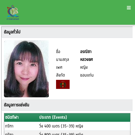
ข้อมูลทั่วไป
ชื่อ
อรณิชา
นามสกุล
หลวงยศ
เพศ
หญิง
สังกัด
ขอนแก่น
ข้อมูลการแข่งขัน
ชนิดกีฬา
ประเภท (Events)
กรีฑา
วิ่ง 400 เมตร (35-39) หญิง
กรีฑา
วิ่ง 800 เมตร (35-39) หญิง