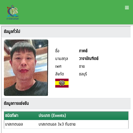
ข้อมูลทั่วไป
ชื่อ
ภาคย์
นามสกุล
วาจาบัณฑิตย์
เพศ
ชาย
สังกัด
ชลบุรี
ข้อมูลการแข่งขัน
ชนิดกีฬา
ประเภท (Events)
บาสเกตบอล
บาสเกตบอล 3x3 ทีมชาย