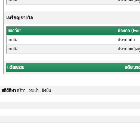
เหรียญรางวัล
ชนิดกีฬา
ประเภท (Eve
เทนนิส
ประเภททีม
เทนนิส
ประเภทหญิงคู่
เหรียญรวม
เหรียญท
สถิติกีฬา
กรีฑา , ว่ายน้ำ , ยิงปืน