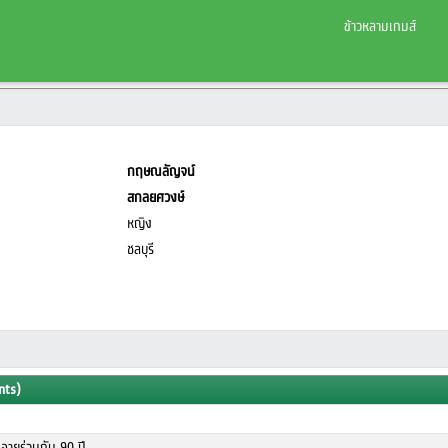
ข้าวหลามเกมส์
กฤษณลัญจน์
สกลยศวงษ์
หญิง
ชลบุรี
nts)
อายุร่วมกัน 90 ปี