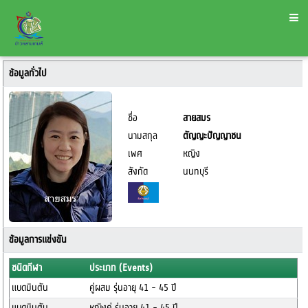
ข้อมูลทั่วไป
ชื่อ
สายสมร
นามสกุล
ตัญญะปัญญาชน
เพศ
หญิง
สังกัด
นนทบุรี
ข้อมูลการแข่งขัน
ชนิดกีฬา
ประเภท (Events)
แบดมินตัน
คู่ผสม รุ่นอายุ 41 - 45 ปี
แบดมินตัน
หญิงคู่ รุ่นอายุ 41 - 45 ปี