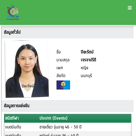
ข้อมูลทั่วไป
ชื่อ
ปิยะรัตน์
นามสกุล
เจรจาปรีดี
เพศ
หญิง
สังกัด
นนทบุรี
ข้อมูลการแข่งขัน
ชนิดกีฬา
ประเภท (Events)
แบดมินตัน
ชายเดี่ยว รุ่นอายุ 46 - 50 ปี
แบดมินตัน
หญิงคู่ รุ่นอายุ 36 - 40 ปี