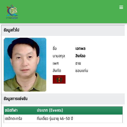
ข้อมูลทั่วไป
ชื่อ
เอกพล
นามสกุล
สิงห์ลอ
เพศ
ชาย
สังกัด
ขอนแก่น
ข้อมูลการแข่งขัน
ชนิดกีฬา
ประเภท (Events)
เซปักตะกร้อ
ทีมเดี่ยว รุ่นอายุ 46-50 ปี