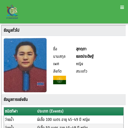
ข้อมูลทั่วไป
ชื่อ
สุกฤตา
นามสกุล
ยอดประดิษฐ์
เพศ
หญิง
สังกัด
สระแก้ว
ข้อมูลการแข่งขัน
ชนิดกีฬา
ประเภท (Events)
ว่ายน้ำ
ผีเสื้อ 100 เมตร อายุ 45-49 ปี หญิง
ว่ายน้ำ
ผีเสื้อ 50 เมตร อายุ 45-49 ปี หญิง