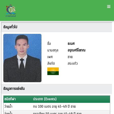
ข้อมูลทั่วไป
ชื่อ
ธเนศ
นามสกุล
อรุณศรีโสภณ
เพศ
ชาย
สังกัด
สระแก้ว
ข้อมูลการแข่งขัน
ชนิดกีฬา
ประเภท (Events)
ว่ายน้ำ
กบ 100 เมตร อายุ 45-49 ปี ชาย
ว่ายน้ำ
กรรเชียง 50 เมตร อายุ 45-49 ปี ชาย