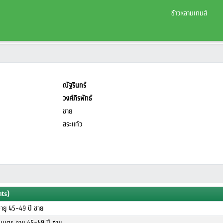
ข้าวหลามเกมส์
ณัฐรินทร์
วงศ์ภิรพัทธ์
ชาย
สระแก้ว
nts)
ายุ 45-49 ปี ชาย
 เมตร อายุ 45-49 ปี ชาย