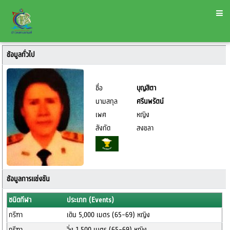
ข้อมูลทั่วไป
ชื่อ
บุญสิตา
นามสกุล
ศรีนพรัตน์
เพศ
หญิง
สังกัด
สงขลา
ข้อมูลการแข่งขัน
ชนิดกีฬา
ประเภท (Events)
กรีฑา
เดิน 5,000 เมตร (65-69) หญิง
กรีฑา
วิ่ง 1,500 เมตร (65-69) หญิง