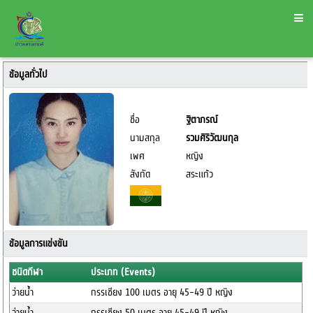
ข้อมูลทั่วไป
ชื่อ
ฐิตาภรณ์
นามสกุล
รวมศิริวัฒนกุล
เพศ
หญิง
สังกัด
สระแก้ว
ข้อมูลการแข่งขัน
ชนิดกีฬา
ประเภท (Events)
ว่ายน้ำ
กรรเชียง 100 เมตร อายุ 45-49 ปี หญิง
ว่ายน้ำ
กรรเชียง 50 เมตร อายุ 45-49 ปี หญิง