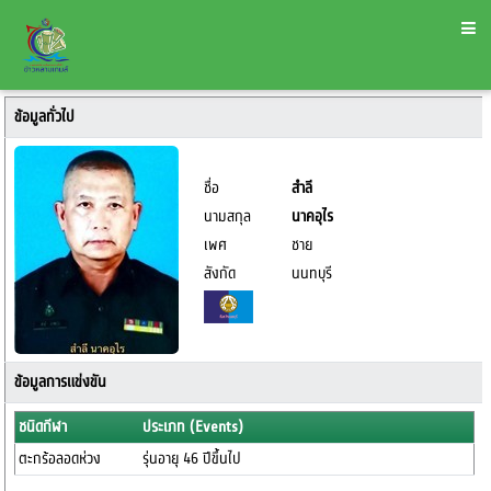
ข้อมูลทั่วไป
ชื่อ
สำลี
นามสกุล
นาคอุไร
เพศ
ชาย
สังกัด
นนทบุรี
ข้อมูลการแข่งขัน
ชนิดกีฬา
ประเภท (Events)
ตะกร้อลอดห่วง
รุ่นอายุ 46 ปีขึ้นไป