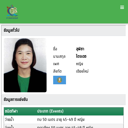
ข้อมูลทั่วไป
ชื่อ
สุพิชา
นามสกุล
ไตรเดช
เพศ
หญิง
สังกัด
เชียงใหม่
ข้อมูลการแข่งขัน
ชนิดกีฬา
ประเภท (Events)
ว่ายน้ำ
กบ 50 เมตร อายุ 45-49 ปี หญิง
ว่ายน้ำ
กรรเชียง 50 เมตร อายุ 45-49 ปี หญิง