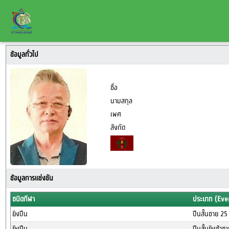
ข้อมูลทั่วไป
ชื่อ
นามสกุล
เพศ
สังกัด
ข้อมูลการแข่งขัน
ชนิดกีฬา
ประเภท (Eve
ยิงปืน
ปืนสั้นชาย 25
ยิงปืน
ปืนสั้นยิงช้า