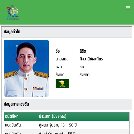
ข้อมูลทั่วไป
ชื่อ
ลิขิต
นามสกุล
กิจวานิชเสเถียร
เพศ
ชาย
สังกัด
สงขลา
ข้อมูลการแข่งขัน
ชนิดกีฬา
ประเภท (Events)
แบดมินตัน
คู่ผสม รุ่นอายุ 46 - 50 ปี
แบดมินตัน
ชายคู่ รุ่นอายุ 46 - 50 ปี