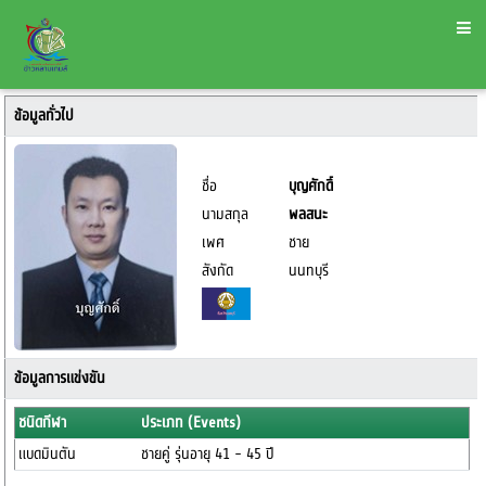
ข้อมูลทั่วไป
ชื่อ
บุญศักดิ์
นามสกุล
พลสนะ
เพศ
ชาย
สังกัด
นนทบุรี
ข้อมูลการแข่งขัน
ชนิดกีฬา
ประเภท (Events)
แบดมินตัน
ชายคู่ รุ่นอายุ 41 - 45 ปี