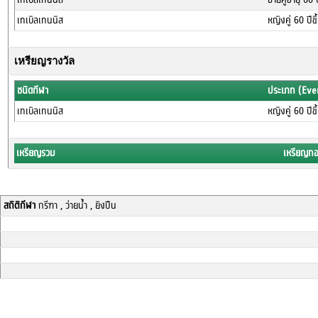
เทเบิลเทนนิส
หญิงคู่ 60 ปีข
เหรียญรางวัล
ชนิดกีฬา
ประเภท (Eve
เทเบิลเทนนิส
หญิงคู่ 60 ปีข
เหรียญรวม
เหรียญท
สถิติกีฬา
กรีฑา , ว่ายน้ำ , ยิงปืน