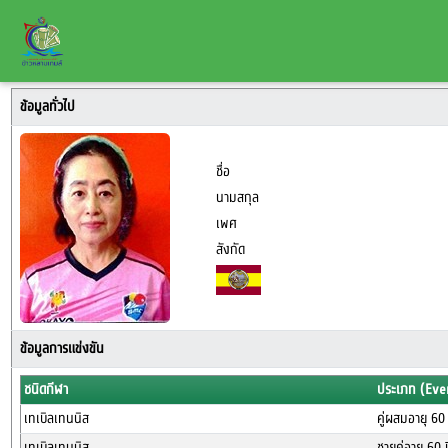
ข้อมูลทั่วไป
ชื่อ
นามสกุล
เพศ
สังกัด
ข้อมูลการแข่งขัน
ชนิดกีฬา
ประเภท (Eve
เทเบิลเทนนิส
คู่ผสมอายุ 60 
เทเบิลเทนนิส
ชายคู่อายุ 60 