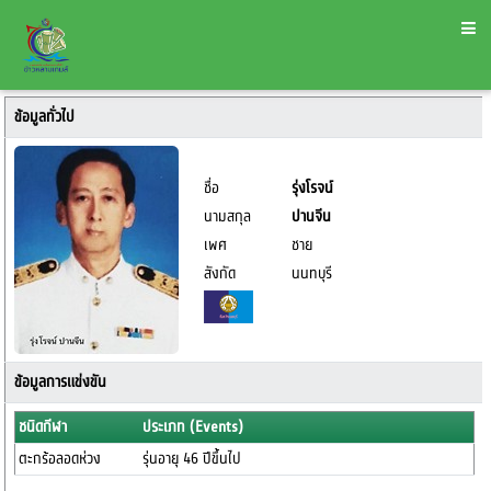
ข้อมูลทั่วไป
ชื่อ
รุ่งโรจน์
นามสกุล
ปานจีน
เพศ
ชาย
สังกัด
นนทบุรี
ข้อมูลการแข่งขัน
ชนิดกีฬา
ประเภท (Events)
ตะกร้อลอดห่วง
รุ่นอายุ 46 ปีขึ้นไป