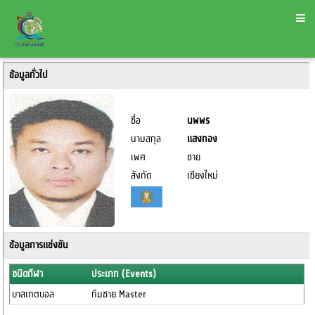
ข้อมูลทั่วไป
ชื่อ
นพพร
นามสกุล
แสงทอง
เพศ
ชาย
สังกัด
เชียงใหม่
ข้อมูลการแข่งขัน
ชนิดกีฬา
ประเภท (Events)
บาสเกตบอล
ทีมชาย Master