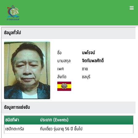
ข้อมูลทั่วไป
ชื่อ
นพโรจน์
นามสกุล
จิตกัมพลศักดิ์
เพศ
ชาย
สังกัด
ชลบุรี
ข้อมูลการแข่งขัน
ชนิดกีฬา
ประเภท (Events)
เซปักตะกร้อ
ทีมเดี่ยว รุ่นอายุ 56 ปี ขึ้นไป