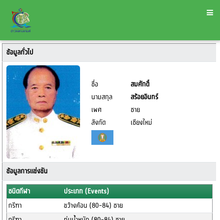
ข้อมูลทั่วไป
ชื่อ
สมศักดิ์
นามสกุล
สร้อยอินทร์
เพศ
ชาย
สังกัด
เชียงใหม่
ข้อมูลการแข่งขัน
ชนิดกีฬา
ประเภท (Events)
กรีฑา
ขว้างค้อน (80-84) ชาย
กรีฑา
ทุ่มน้ำหนัก (80-84) ชาย