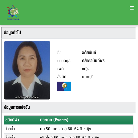
ข้อมูลทั่วไป
ชื่อ
อภัสนันท์
นามสกุล
คล้ายอนันท์พร
เพศ
หญิง
สังกัด
นนทบุรี
ข้อมูลการแข่งขัน
ชนิดกีฬา
ประเภท (Events)
ว่ายน้ำ
กบ 50 เมตร อายุ 60-64 ปี หญิง
ว่ายน้ำ
ฟรีสไตล์ 50 เมตร อายุ 60-64 ปี หญิง