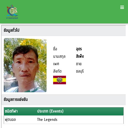
ข้อมูลทั่วไป
ชื่อ
อุดร
นามสกุล
สีเพ็ง
เพศ
ชาย
สังกัด
ชลบุรี
ข้อมูลการแข่งขัน
ชนิดกีฬา
ประเภท (Events)
ฟุตบอล
The Legends