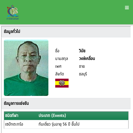
ข้อมูลทั่วไป
ชื่อ
วินัย
นามสกุล
วงษ์เคลื่อน
เพศ
ชาย
สังกัด
ชลบุรี
ข้อมูลการแข่งขัน
ชนิดกีฬา
ประเภท (Events)
เซปักตะกร้อ
ทีมเดี่ยว รุ่นอายุ 56 ปี ขึ้นไป