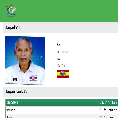
ข้อมูลทั่วไป
ชื่อ
นามสกุล
เพศ
สังกัด
ข้อมูลการแข่งขัน
ชนิดกีฬา
ประเภท (Eve
วู้ดบอล
นับจำนวนเกท
วู้ดบอล
นับจำนวนเกท