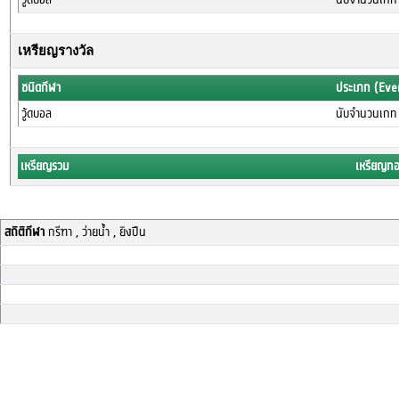
เหรียญรางวัล
ชนิดกีฬา
ประเภท (Eve
วู้ดบอล
นับจำนวนเกท
เหรียญรวม
เหรียญท
สถิติกีฬา
กรีฑา , ว่ายน้ำ , ยิงปืน