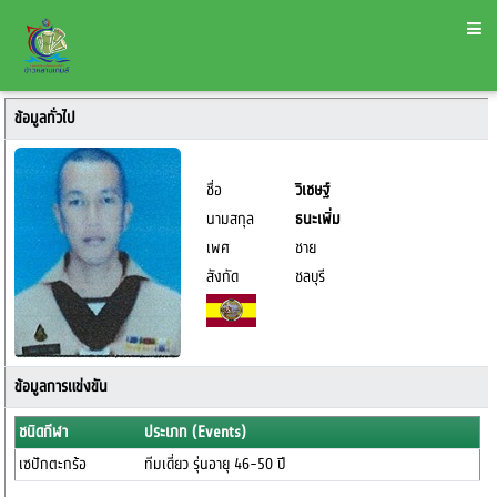
ข้อมูลทั่วไป
ชื่อ
วิเชษฐ์
นามสกุล
ธนะเพิ่ม
เพศ
ชาย
สังกัด
ชลบุรี
ข้อมูลการแข่งขัน
ชนิดกีฬา
ประเภท (Events)
เซปักตะกร้อ
ทีมเดี่ยว รุ่นอายุ 46-50 ปี