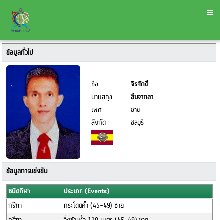
ข้อมูลทั่วไป
ชื่อ
จิรศักดิ์
นามสกุล
สืบจากลา
เพศ
ชาย
สังกัด
ชลบุรี
ข้อมูลการแข่งขัน
ชนิดกีฬา
ประเภท (Events)
กรีฑา
กระโดดค้ำ (45-49) ชาย
กรีฑา
วิ่งข้ามรั้ว 110 เมตร (45-49) ชาย