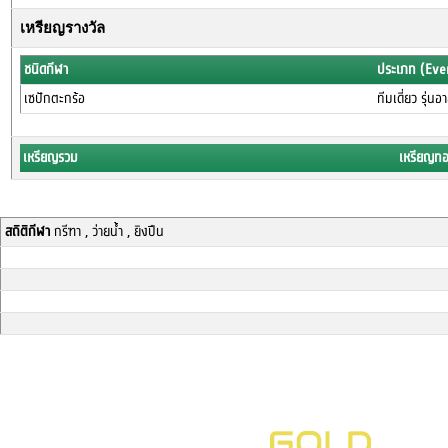
เหรียญรางวัล
ชนิดกีฬา
ประเภท (Eve
เซปักตะกร้อ
ทีมเดี่ยว รุ่น
เหรียญรวม
เหรียญท
สถิติกีฬา
กรีฑา , ว่ายน้ำ , ยิงปืน