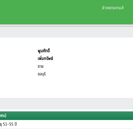
ข้าวหลามเกมส์
พูนศักดิ์
เพิ่มทรัพย์
ชาย
ชลบุรี
nts)
อายุ 51-55 ปี