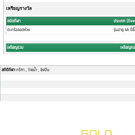
เหรียญรางวัล
ชนิดกีฬา
ประเภท (Eve
ตะกร้อลอดห่วง
รุ่นอายุ 46 ปีข
เหรียญรวม
เหรียญท
สถิติกีฬา
กรีฑา , ว่ายน้ำ , ยิงปืน