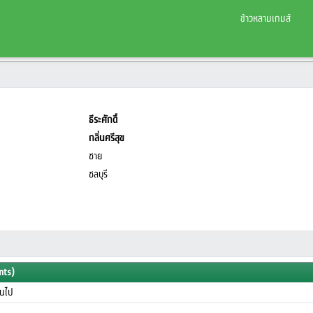
ข้าวหลามเกมส์
ธีระศักดิ์
กลิ่นศรีสุข
ชาย
ชลบุรี
nts)
ึ้นไป