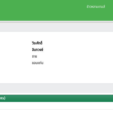
ข้าวหลามเกมส์
วีระศักดิ์
อินทวงษ์
ชาย
ขอนแก่น
nts)