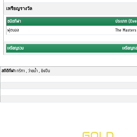
เหรียญรางวัล
ชนิดกีฬา
ประเภท (Eve
ฟุตบอล
The Masters
เหรียญรวม
เหรียญท
สถิติกีฬา
กรีฑา , ว่ายน้ำ , ยิงปืน