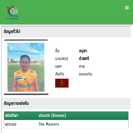
ข้อมูลทั่วไป
ชื่อ
อนุชา
นามสกุล
ช่วยศรี
เพศ
ชาย
สังกัด
ขอนแก่น
ข้อมูลการแข่งขัน
ชนิดกีฬา
ประเภท (Events)
ฟุตบอล
The Masters