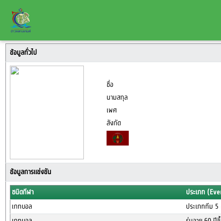
ข้อมูลทั่วไป
ชื่อ
นามสกุล
เพศ
สังกัด
ข้อมูลการแข่งขัน
ชนิดกีฬา
ประเภท (Eve
เกทบอล
ประเภททีม 5 ค
เกทบอล
รุ่นอายุ 60 ปีข