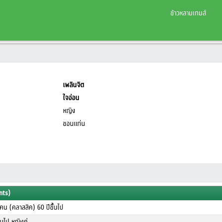
ข้าวหลามเกมส์
เพลินจิต
ใจอ่อน
หญิง
ขอนแก่น
nts)
น (คลาสสิค) 60 ปีขึั้นไป
ึ้นไป หญิงคู่