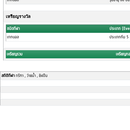
เหรียญรางวัล
ชนิดกีฬา
ประเภท (Eve
เกทบอล
ประเภททีม 5 ค
เหรียญรวม
เหรียญท
สถิติกีฬา
กรีฑา , ว่ายน้ำ , ยิงปืน