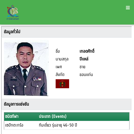
ข้อมูลทั่วไป
ชื่อ
เทอดศักดิ์
นามสกุล
ปีแหล่
เพศ
ชาย
สังกัด
ขอนแก่น
ข้อมูลการแข่งขัน
ชนิดกีฬา
ประเภท (Events)
เซปักตะกร้อ
ทีมเดี่ยว รุ่นอายุ 46-50 ปี