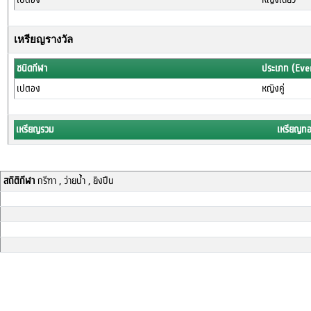
เหรียญรางวัล
ชนิดกีฬา
ประเภท (Eve
เปตอง
หญิงคู่
เหรียญรวม
เหรียญท
สถิติกีฬา
กรีฑา , ว่ายน้ำ , ยิงปืน