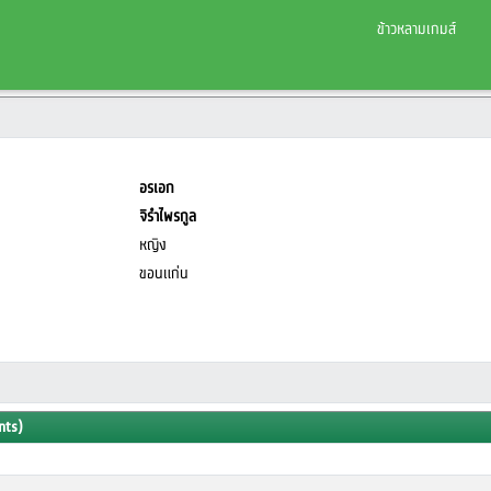
ข้าวหลามเกมส์
อรเอก
จิรำไพรกูล
หญิง
ขอนแก่น
nts)