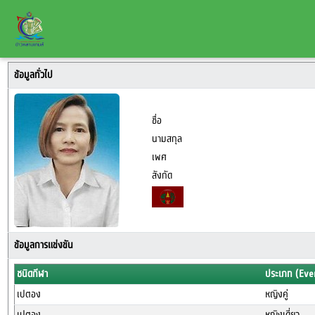
ข้อมูลทั่วไป
ชื่อ
นามสกุล
เพศ
สังกัด
ข้อมูลการแข่งขัน
ชนิดกีฬา
ประเภท (Eve
เปตอง
หญิงคู่
เปตอง
หญิงเดี่ยว