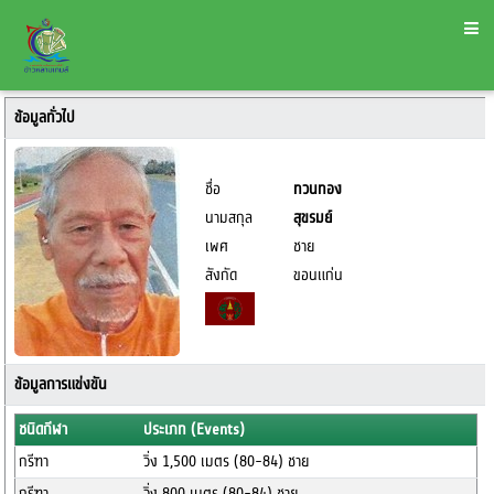
ข้อมูลทั่วไป
ชื่อ
ทวนทอง
นามสกุล
สุขรมย์
เพศ
ชาย
สังกัด
ขอนแก่น
ข้อมูลการแข่งขัน
ชนิดกีฬา
ประเภท (Events)
กรีฑา
วิ่ง 1,500 เมตร (80-84) ชาย
กรีฑา
วิ่ง 800 เมตร (80-84) ชาย