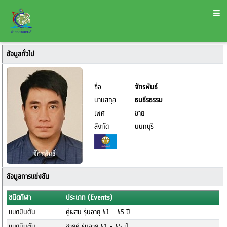
ข้อมูลทั่วไป
ชื่อ
จักรพันธ์
นามสกุล
ธนธีรธรรม
เพศ
ชาย
สังกัด
นนทบุรี
ข้อมูลการแข่งขัน
ชนิดกีฬา
ประเภท (Events)
แบดมินตัน
คู่ผสม รุ่นอายุ 41 - 45 ปี
แบดมินตัน
ชายคู่ รุ่นอายุ 41 - 45 ปี