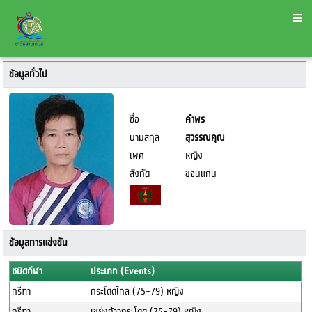
ข้อมูลทั่วไป
ชื่อ
คำพร
นามสกุล
สุวรรณคุณ
เพศ
หญิง
สังกัด
ขอนแก่น
ข้อมูลการแข่งขัน
ชนิดกีฬา
ประเภท (Events)
กรีฑา
กระโดดไกล (75-79) หญิง
กรีฑา
เขย่งก้าวกระโดด (75-79) หญิง