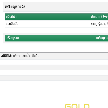
เหรียญรางวัล
ชนิดกีฬา
ประเภท (Eve
แบดมินตัน
ชายคู่ รุ่นอาย
เหรียญรวม
เหรียญท
สถิติกีฬา
กรีฑา , ว่ายน้ำ , ยิงปืน