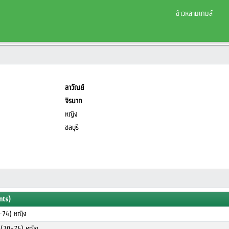
ข้าวหลามเกมส์
ลาวัณย์
จิรนาท
หญิง
ชลบุรี
nts)
-74) หญิง
ร (70-74) หญิง