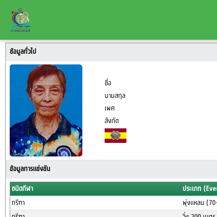
ข้อมูลทั่วไป
ชื่อ
นามสกุล
เพศ
สังกัด
ข้อมูลการแข่งขัน
ชนิดกีฬา
ประเภท (Eve
กรีฑา
พุ่งแหลน (70
กรีฑา
วิ่ง 200 เมต