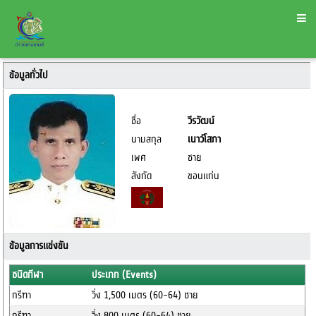
ข้อมูลทั่วไป
ชื่อ
วีรวัฒน์
นามสกุล
เนาว์โสภา
เพศ
ชาย
สังกัด
ขอนแก่น
ข้อมูลการแข่งขัน
ชนิดกีฬา
ประเภท (Events)
กรีฑา
วิ่ง 1,500 เมตร (60-64) ชาย
กรีฑา
วิ่ง 800 เมตร (60-64) ชาย