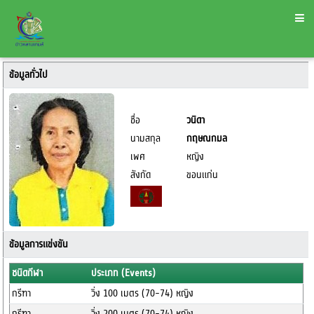
ข้อมูลทั่วไป
ชื่อ
วนิดา
นามสกุล
กฤษณกมล
เพศ
หญิง
สังกัด
ขอนแก่น
ข้อมูลการแข่งขัน
ชนิดกีฬา
ประเภท (Events)
กรีฑา
วิ่ง 100 เมตร (70-74) หญิง
กรีฑา
วิ่ง 200 เมตร (70-74) หญิง