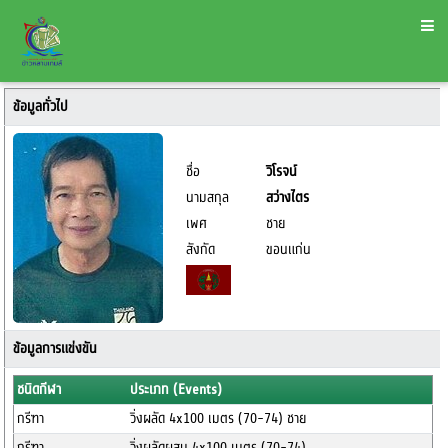
ข้อมูลทั่วไป
ชื่อ
วิโรจน์
นามสกุล
สว่างไตร
เพศ
ชาย
สังกัด
ขอนแก่น
ข้อมูลการแข่งขัน
ชนิดกีฬา
ประเภท (Events)
กรีฑา
วิ่งผลัด 4x100 เมตร (70-74) ชาย
กรีฑา
วิ่งผลัดผสม 4x100 เมตร (70-74)